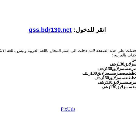
انقر للدخول:
qss.bdr130.net
صلت على هذه الصفحه لانك دخلت الى اسم المجال باللغه العربية وليس باللغه الانكل
لافات بالعربيه :
س
يق130زىثف
سسزلايق130زىثف
ظظصصصزضسسزلايق130زىثف
ظظضسسزلايق130زىثف
ضسسزلايق130زىثف
سزلايق130زىثف
FixUrls