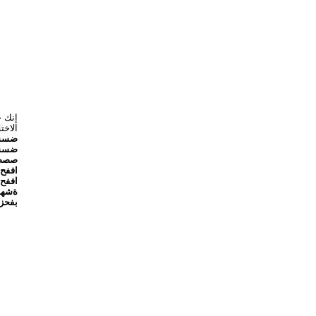
إنك ح
الاخت
ضس
ضسسزلا
صصصزض
اففح:
اففح:
ةشهمز
بفحزضس