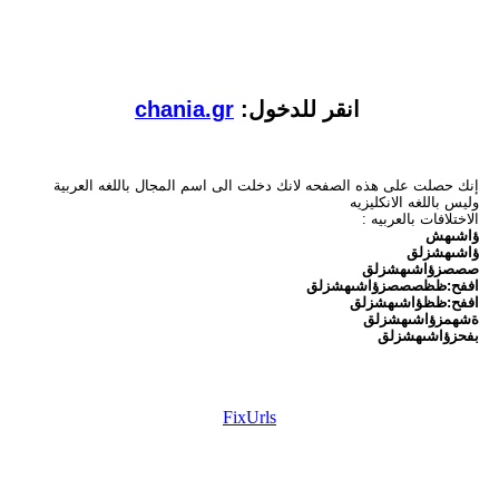
انقر للدخول:
chania.gr
إنك حصلت على هذه الصفحه لانك دخلت الى اسم المجال باللغه العربية
وليس باللغه الانكليزيه
الاختلافات بالعربيه :
ؤاشىهش
ؤاشىهشزلق
صصصزؤاشىهشزلق
اففح:ظظصصصزؤاشىهشزلق
اففح:ظظؤاشىهشزلق
ةشهمزؤاشىهشزلق
بفحزؤاشىهشزلق
FixUrls