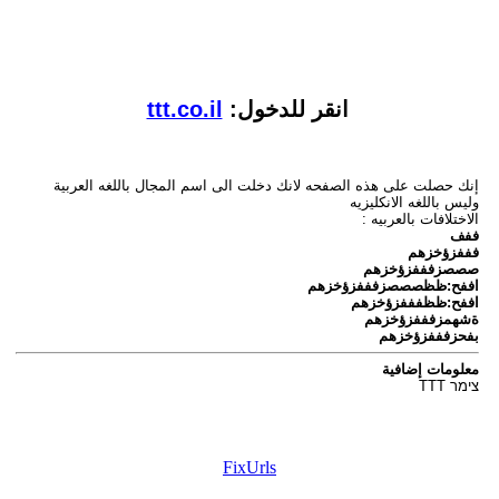
انقر للدخول:
ttt.co.il
إنك حصلت على هذه الصفحه لانك دخلت الى اسم المجال باللغه العربية
وليس باللغه الانكليزيه
الاختلافات بالعربيه :
ففف
فففزؤخزهم
صصصزفففزؤخزهم
اففح:ظظصصصزفففزؤخزهم
اففح:ظظفففزؤخزهم
ةشهمزفففزؤخزهم
بفحزفففزؤخزهم
معلومات إضافية
צימר TTT
FixUrls