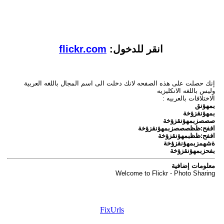
انقر للدخول:
flickr.com
إنك حصلت على هذه الصفحه لانك دخلت الى اسم المجال باللغه العربية
وليس باللغه الانكليزيه
الاختلافات بالعربيه :
بمهؤنق
بمهؤنقزؤخة
صصصزبمهؤنقزؤخة
اففح:ظظصصصزبمهؤنقزؤخة
اففح:ظظبمهؤنقزؤخة
ةشهمزبمهؤنقزؤخة
بفحزبمهؤنقزؤخة
معلومات إضافية
Welcome to Flickr - Photo Sharing
FixUrls