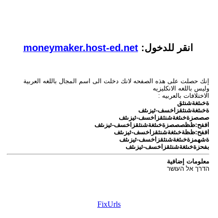
انقر للدخول:
moneymaker.host-ed.net
إنك حصلت على هذه الصفحه لانك دخلت الى اسم المجال باللغه العربية
وليس باللغه الانكليزيه
الاختلافات بالعربيه :
ةخىثغةشنثق
ةخىثغةشنثقزاخسف-ثيزىثف
صصصزةخىثغةشنثقزاخسف-ثيزىثف
اففح:ظظصصصزةخىثغةشنثقزاخسف-ثيزىثف
اففح:ظظةخىثغةشنثقزاخسف-ثيزىثف
ةشهمزةخىثغةشنثقزاخسف-ثيزىثف
بفحزةخىثغةشنثقزاخسف-ثيزىثف
معلومات إضافية
הדרך אל העושר
FixUrls