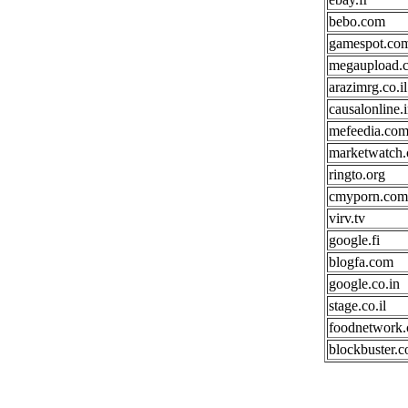
bebo.com
gamespot.co
megaupload.
arazimrg.co.il
causalonline.
mefeedia.co
marketwatch
ringto.org
cmyporn.com
virv.tv
google.fi
blogfa.com
google.co.in
stage.co.il
foodnetwork
blockbuster.