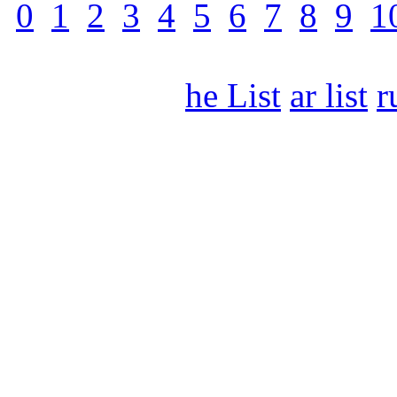
0
1
2
3
4
5
6
7
8
9
1
he List
ar list
r