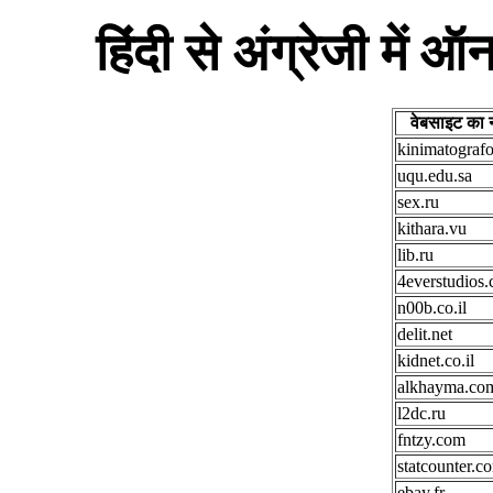
हिंदी से अंग्रेजी में
वेबसाइट का 
kinimatografo
uqu.edu.sa
sex.ru
kithara.vu
lib.ru
4everstudios
n00b.co.il
delit.net
kidnet.co.il
alkhayma.co
l2dc.ru
fntzy.com
statcounter.c
ebay.fr